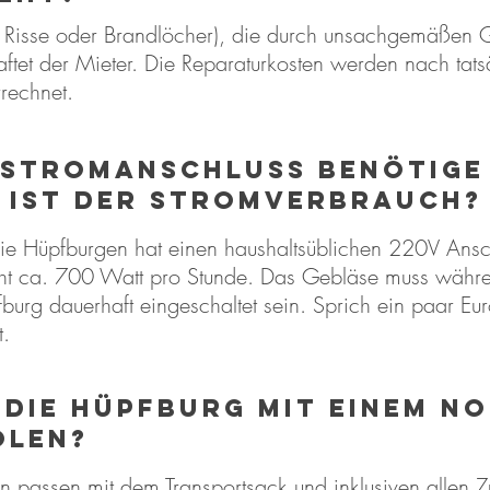
. Risse oder Brandlöcher), die durch unsachgemäßen
aftet der Mieter. Die Reparaturkosten werden nach tat
rrechnet.
STROMANSCHLUSS BENÖTIGE 
 IST DER STROMVERBRAUCH?
ie Hüpfburgen hat einen haushaltsüblichen 220V Ansc
ht ca. 700 Watt pro Stunde. Das Gebläse muss währ
burg dauerhaft eingeschaltet sein. Sprich ein paar Eu
t.
 die Hüpfburg mit einem n
olen?
 passen mit dem Transportsack und inklusiven allen Z