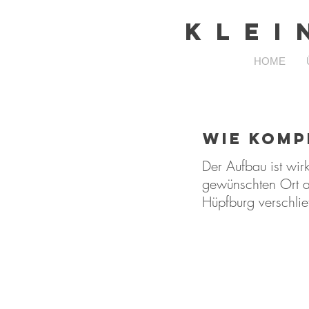
K L E I
HOME
Wie komp
Der Aufbau ist wir
gewünschten Ort au
Hüpfburg verschlie