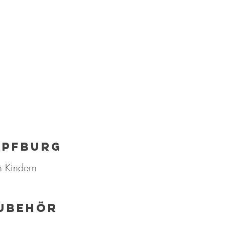
üpfburg
n Kindern
zubehör