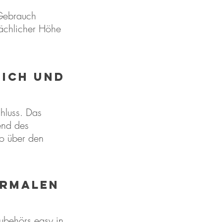
 Gebrauch
sächlicher Höhe
ICH UND
hluss. Das
end des
ro über den
ormalen
ubehörs easy in