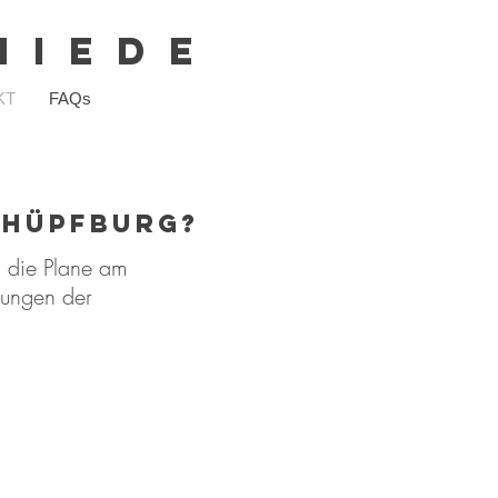
 I E D E
KT
FAQs
r Hüpfburg?
h die Plane am
nungen der