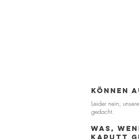
können a
Leider nein, unser
gedacht.
Was, wen
kaputt g