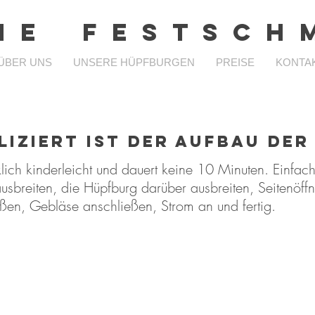
 N E F E S T S C H M
ÜBER UNS
UNSERE HÜPFBURGEN
PREISE
KONTA
liziert ist der Aufbau de
klich kinderleicht und dauert keine 10 Minuten. Einfac
sbreiten, die Hüpfburg darüber ausbreiten, Seitenöff
ßen, Gebläse anschließen, Strom an und fertig.