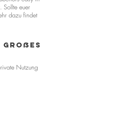
Sollte euer
ehr dazu findet
n großes
private Nutzung